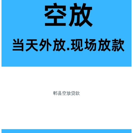
郫县空放贷款