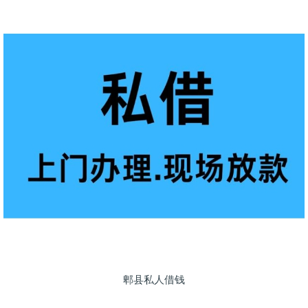
郫县私人借钱